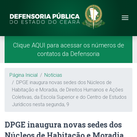
Site da Defensoria
conteúdo
Menu
Página Inicial
Menu Principal
Clique AQUI para acessar os números de
contatos da Defensoria
Breadcrumb
Página Inicial
Notícias
DPGE inaugura novas sedes dos Núcleos de
Habitação e Moradia, de Direitos Humanos e Ações
Coletivas, da Escola Superior e do Centro de Estudos
Jurídicos nesta segunda, 9
DPGE inaugura novas sedes dos
Núcleos de Habitação e Moradia,