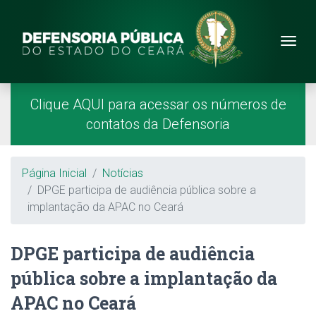
Site da Defensoria
conteúdo
Menu
Página Inicial
Menu Principal
Clique AQUI para acessar os números de
contatos da Defensoria
Breadcrumb
Página Inicial
Notícias
DPGE participa de audiência pública sobre a
implantação da APAC no Ceará
DPGE participa de audiência
pública sobre a implantação da
APAC no Ceará