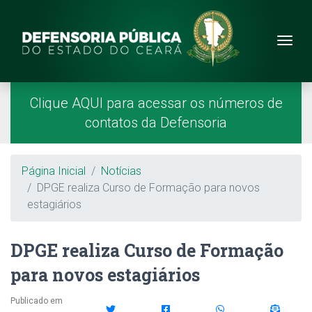
Site da Defensoria
conteúdo
Menu
Página Inicial
Menu Principal
Clique AQUI para acessar os números de
contatos da Defensoria
Breadcrumb
Página Inicial
Notícias
DPGE realiza Curso de Formação para novos
estagiários
DPGE realiza Curso de Formação
para novos estagiários
Publicado em