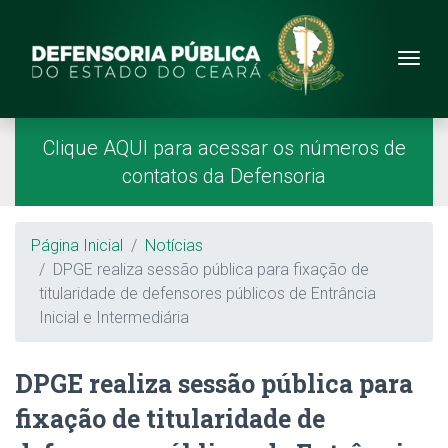
Site da Defensoria
conteúdo
Menu
Página Inicial
Menu Principal
Clique AQUI para acessar os números de
contatos da Defensoria
Breadcrumb
Página Inicial
Notícias
DPGE realiza sessão pública para fixação de
titularidade de defensores públicos de Entrância
Inicial e Intermediária
DPGE realiza sessão pública para
fixação de titularidade de