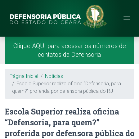
Site da Defensoria
conteúdo
Menu
Página Inicial
Menu Principal
Clique AQUI para acessar os números de
contatos da Defensoria
Breadcrumb
Página Inicial
Notícias
Escola Superior realiza oficina “Defensoria, para
quem?” proferida por defensora pública do RJ
Escola Superior realiza oficina
“Defensoria, para quem?”
proferida por defensora pública do