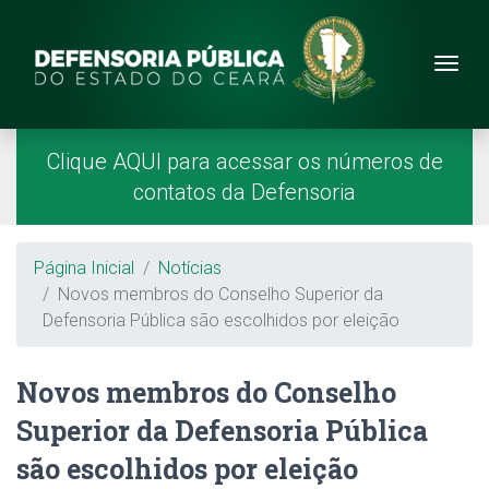
Site da Defensoria
conteúdo
Menu
Página Inicial
Menu Principal
Clique AQUI para acessar os números de
contatos da Defensoria
Breadcrumb
Página Inicial
Notícias
Novos membros do Conselho Superior da
Defensoria Pública são escolhidos por eleição
Novos membros do Conselho
Superior da Defensoria Pública
são escolhidos por eleição