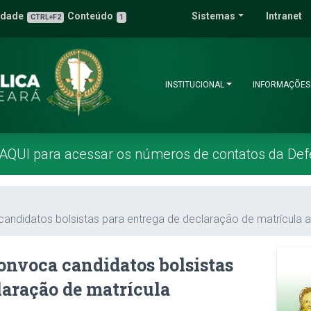
 Pública do Estado 
idade
Conteúdo
Sistemas
Intranet
3
u de Acessibilidade
CTRL+F2
1
INSTITUCIONAL
INFORMAÇÕES
 AQUI para acessar os números de contatos da Def
andidatos bolsistas para entrega de declaração de matrícula a
onvoca candidatos bolsistas
laração de matrícula