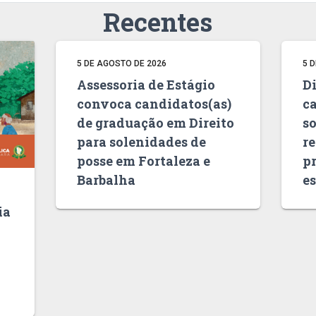
Recentes
5 DE AGOSTO DE 2026
5 
Assessoria de Estágio
Di
convoca candidatos(as)
c
de graduação em Direito
s
para solenidades de
r
posse em Fortaleza e
pr
Barbalha
es
ia