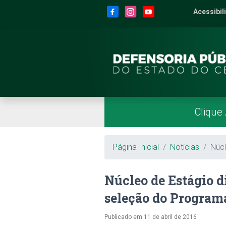
Site da Defensoria
conteúdo
Menu
Rodapé
Menu Superior
Redes Sociais
Acessibil
2
Men
Página Inicial
Menu Principal
Clique
Breadcrumb
Página Inicial
Notícias
Núcl
Núcleo de Estágio d
seleção do Programa
Publicado em
11 de abril de 2016