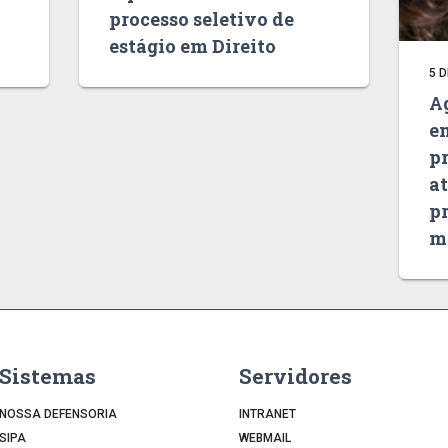
processo seletivo de
estágio em Direito
5 
Ag
e
p
a
pr
m
Sistemas
Servidores
NOSSA DEFENSORIA
INTRANET
SIPA
WEBMAIL