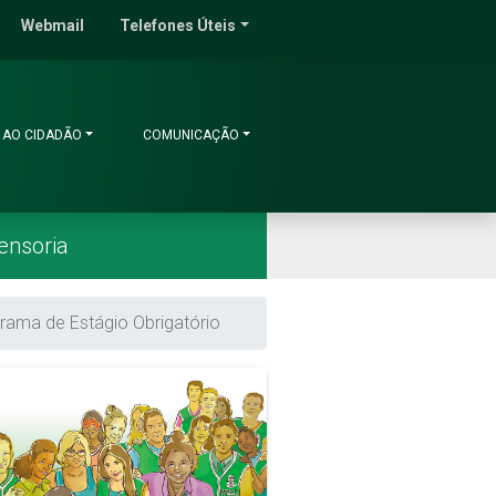
do Ceará
Webmail
Telefones Úteis
 AO CIDADÃO
COMUNICAÇÃO
ensoria
rama de Estágio Obrigatório