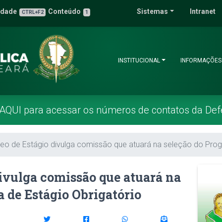
 Pública do Estado 
idade
Conteúdo
Sistemas
Intranet
3
u de Acessibilidade
CTRL+F2
1
INSTITUCIONAL
INFORMAÇÕES
 AQUI para acessar os números de contatos da Def
eo de Estágio divulga comissão que atuará na seleção do Prog
ivulga comissão que atuará na
 de Estágio Obrigatório