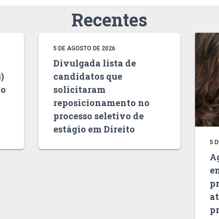
Recentes
5 DE AGOSTO DE 2026
Divulgada lista de
)
candidatos que
to
solicitaram
reposicionamento no
processo seletivo de
estágio em Direito
5 
Ag
e
p
a
pr