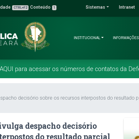
 Pública do Estado 
idade
Conteúdo
Sistemas
Intranet
3
u de Acessibilidade
CTRL+F2
1
INSTITUCIONAL
INFORMAÇÕES
 AQUI para acessar os números de contatos da Def
spacho decisório sobre os recursos interpostos do resultado pa
ivulga despacho decisório
terpostos do resultado parcial