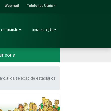
do Ceará
Webmail
Telefones Úteis
 AO CIDADÃO
COMUNICAÇÃO
ensoria
rcial da seleção de estagiários