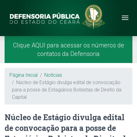
Site da Defensoria
conteúdo
Menu
Página Inicial
Menu Principal
Clique AQUI para acessar os números de
contatos da Defensoria
Breadcrumb
Página Inicial
Notícias
Núcleo de Estágio divulga edital de convocação
para a posse de Estagiários Bolsistas de Direito da
Capital
Núcleo de Estágio divulga edital
de convocação para a posse de