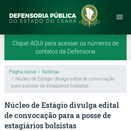
Site da Defensoria
conteúdo
Menu
Página Inicial
Menu Principal
Clique AQUI para acessar os números de
contatos da Defensoria
Breadcrumb
Página Inicial
Notícias
Núcleo de Estágio divulga edital de convocação
para a posse de estagiários bolsistas
Núcleo de Estágio divulga edital
de convocação para a posse de
estagiários bolsistas