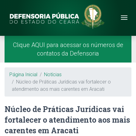
Site da Defensoria
conteúdo
Menu
Página Inicial
Menu Principal
Clique AQUI para acessar os números de
contatos da Defensoria
Breadcrumb
Página Inicial
Notícias
Núcleo de Práticas Jurídicas vai fortalecer o
atendimento aos mais carentes em Aracati
Núcleo de Práticas Jurídicas vai
fortalecer o atendimento aos mais
carentes em Aracati