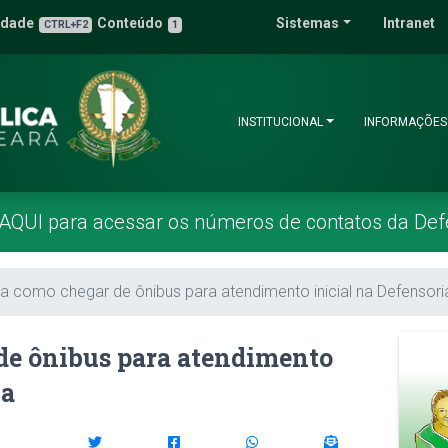
 Pública do Estado 
idade
Conteúdo
Sistemas
Intranet
3
u de Acessibilidade
CTRL+F2
1
INSTITUCIONAL
INFORMAÇÕES
 AQUI para acessar os números de contatos da Def
a como chegar de ônibus para atendimento inicial na Defensori
de ônibus para atendimento
ia