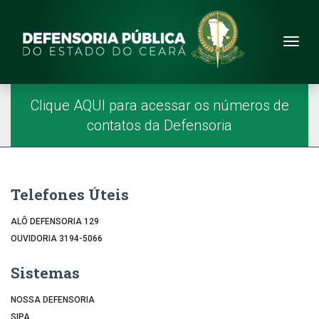
Site da Defensoria
conteúdo
Menu
Página Inicial
Menu Principal
Clique AQUI para acessar os números de
contatos da Defensoria
Telefones Úteis
ALÔ DEFENSORIA 129
OUVIDORIA 3194-5066
Sistemas
NOSSA DEFENSORIA
SIPA