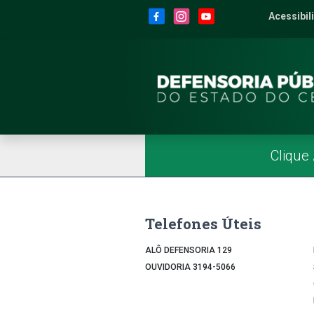
Site da Defensoria
conteúdo
Menu
Rodapé
Menu Superior
Redes Sociais
Acessibil
2
Men
Página Inicial
Menu Principal
Clique
Telefones Úteis
ALÔ DEFENSORIA 129
OUVIDORIA 3194-5066