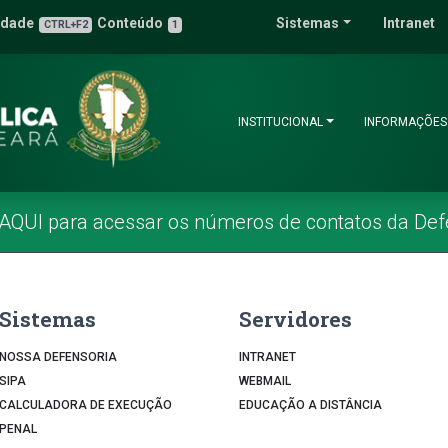
 Pública do Estado 
idade
Conteúdo
Sistemas
Intranet
3
u de Acessibilidade
CTRL+F2
1
INSTITUCIONAL
INFORMAÇÕES
 AQUI para acessar os números de contatos da Def
Sistemas
Servidores
NOSSA DEFENSORIA
INTRANET
SIPA
WEBMAIL
CALCULADORA DE EXECUÇÃO
EDUCAÇÃO A DISTÂNCIA
PENAL