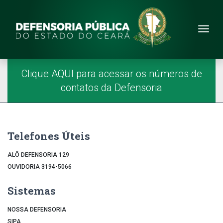
Site da Defensoria
conteúdo
Menu
Página Inicial
Menu Principal
Clique AQUI para acessar os números de
contatos da Defensoria
Telefones Úteis
ALÔ DEFENSORIA 129
OUVIDORIA 3194-5066
Sistemas
NOSSA DEFENSORIA
SIPA