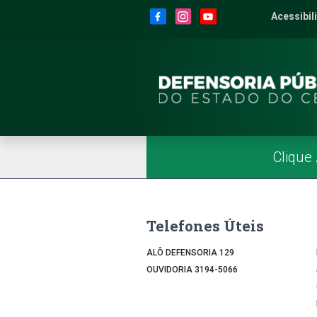
Site da Defensoria
conteúdo
Menu
Rodapé
Menu Superior
Redes Sociais
Acessibil
2
Men
Página Inicial
Menu Principal
Clique
Telefones Úteis
ALÔ DEFENSORIA 129
OUVIDORIA 3194-5066