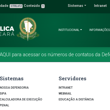
 Pública do Estado 
idade
Conteúdo
Sistemas
Intranet
3
u de Acessibilidade
CTRL+F2
1
INSTITUCIONAL
INFORMAÇÕES
 AQUI para acessar os números de contatos da Def
Sistemas
Servidores
NOSSA DEFENSORIA
INTRANET
SIPA
WEBMAIL
CALCULADORA DE EXECUÇÃO
EDUCAÇÃO A DISTÂNCIA
PENAL