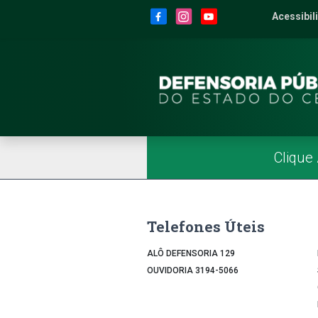
Site da Defensoria
conteúdo
Menu
Rodapé
Menu Superior
Redes Sociais
Acessibil
2
Men
Página Inicial
Menu Principal
Clique
Telefones Úteis
ALÔ DEFENSORIA 129
OUVIDORIA 3194-5066