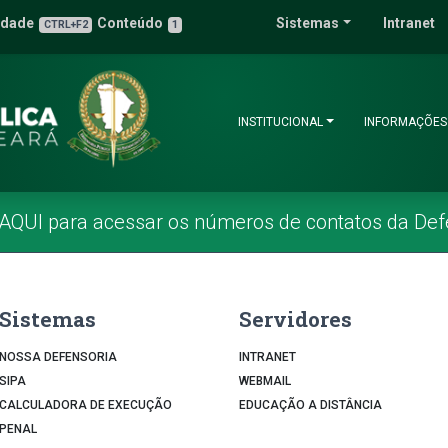
 Pública do Estado 
idade
Conteúdo
Sistemas
Intranet
3
u de Acessibilidade
CTRL+F2
1
INSTITUCIONAL
INFORMAÇÕES
 AQUI para acessar os números de contatos da Def
Sistemas
Servidores
NOSSA DEFENSORIA
INTRANET
SIPA
WEBMAIL
CALCULADORA DE EXECUÇÃO
EDUCAÇÃO A DISTÂNCIA
PENAL