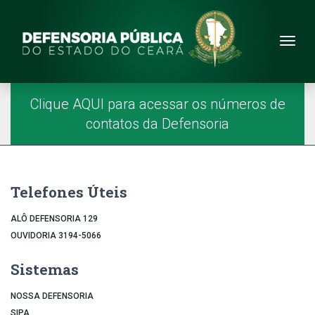
Site da Defensoria
conteúdo
Menu
Página Inicial
Menu Principal
Clique AQUI para acessar os números de
contatos da Defensoria
Telefones Úteis
ALÔ DEFENSORIA 129
OUVIDORIA 3194-5066
Sistemas
NOSSA DEFENSORIA
SIPA