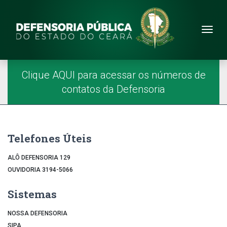
Site da Defensoria
conteúdo
Menu
Página Inicial
Menu Principal
Clique AQUI para acessar os números de
contatos da Defensoria
Telefones Úteis
ALÔ DEFENSORIA 129
OUVIDORIA 3194-5066
Sistemas
NOSSA DEFENSORIA
SIPA