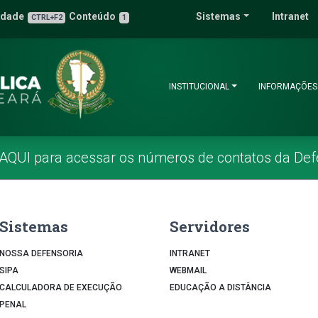
 Pública do Estado 
idade
Conteúdo
Sistemas
Intranet
3
u de Acessibilidade
CTRL+F2
1
INSTITUCIONAL
INFORMAÇÕES
 AQUI para acessar os números de contatos da Def
Sistemas
Servidores
NOSSA DEFENSORIA
INTRANET
SIPA
WEBMAIL
CALCULADORA DE EXECUÇÃO
EDUCAÇÃO A DISTÂNCIA
PENAL