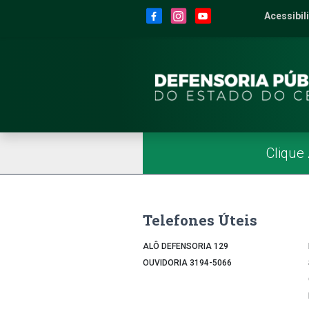
Site da Defensoria
conteúdo
Menu
Rodapé
Menu Superior
Redes Sociais
Acessibil
2
Men
Página Inicial
Menu Principal
Clique
Telefones Úteis
ALÔ DEFENSORIA 129
OUVIDORIA 3194-5066