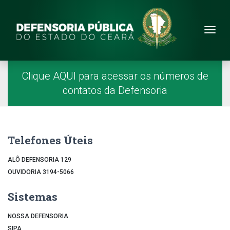
Site da Defensoria
conteúdo
Menu
Página Inicial
Menu Principal
Clique AQUI para acessar os números de
contatos da Defensoria
Telefones Úteis
ALÔ DEFENSORIA 129
OUVIDORIA 3194-5066
Sistemas
NOSSA DEFENSORIA
SIPA