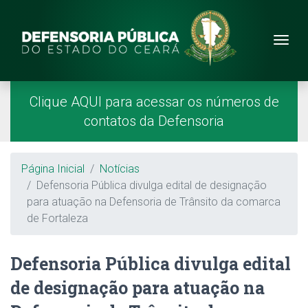
Site da Defensoria
conteúdo
Menu
Página Inicial
Menu Principal
Clique AQUI para acessar os números de
contatos da Defensoria
Breadcrumb
Página Inicial
Notícias
Defensoria Pública divulga edital de designação
para atuação na Defensoria de Trânsito da comarca
de Fortaleza
Defensoria Pública divulga edital
de designação para atuação na