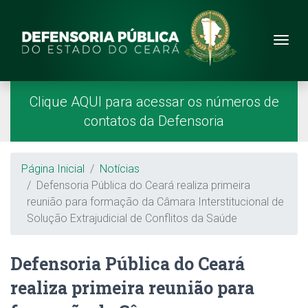
Site da Defensoria
conteúdo
Menu
Página Inicial
Menu Principal
Clique AQUI para acessar os números de
contatos da Defensoria
Breadcrumb
Página Inicial
Notícias
Defensoria Pública do Ceará realiza primeira
reunião para formação da Câmara Interstitucional de
Solução Extrajudicial de Conflitos da Saúde
Defensoria Pública do Ceará
realiza primeira reunião para