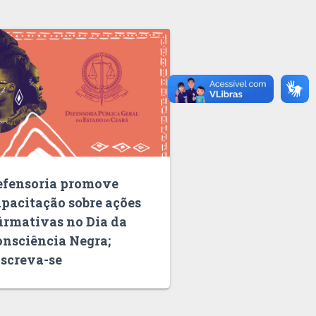
efensoria promove
apacitação sobre ações
irmativas no Dia da
onsciência Negra;
nscreva-se