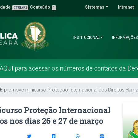
 Pública do Estado 
idade
Conteúdo
Sistemas
Intranet
3
u de Acessibilidade
CTRL+F2
1
INSTITUCIONAL
INFORMAÇÕES
 AQUI para acessar os números de contatos da Def
 promove minicurso Proteção Internacional dos Direitos Huma
urso Proteção Internacional
s nos dias 26 e 27 de março