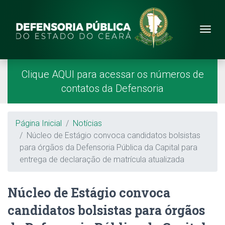
Site da Defensoria
conteúdo
Menu
Página Inicial
Menu Principal
Clique AQUI para acessar os números de
contatos da Defensoria
Breadcrumb
Página Inicial
Notícias
Núcleo de Estágio convoca candidatos bolsistas
para órgãos da Defensoria Pública da Capital para
entrega de declaração de matrícula atualizada
Núcleo de Estágio convoca
candidatos bolsistas para órgãos