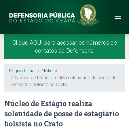
Site da Defensoria
conteúdo
Menu
Página Inicial
Menu Principal
Clique AQUI para acessar os números de
contatos da Defensoria
Breadcrumb
Página Inicial
Notícias
Núcleo de Estágio realiza solenidade de posse de
estagiário bolsista no Crato
Núcleo de Estágio realiza
solenidade de posse de estagiário
bolsista no Crato