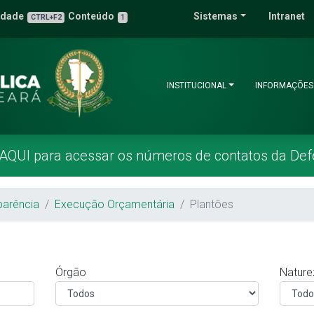
 Pública do Estado 
idade
Conteúdo
Sistemas
Intranet
3
u de Acessibilidade
CTRL+F2
1
INSTITUCIONAL
INFORMAÇÕES
 AQUI para acessar os números de contatos da Def
parência
Execução Orçamentária
Plantões
Órgão
Nature