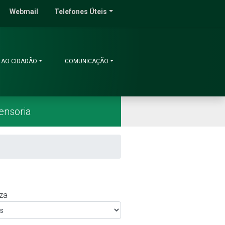
do Ceará
Webmail
Telefones Úteis
 AO CIDADÃO
COMUNICAÇÃO
ensoria
za