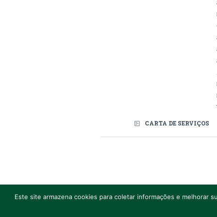
CARTA DE SERVIÇOS
Redes Sociais
Edifício Sede: A
Este site armazena cookies para coletar informações e melhorar su
CTRL+F2