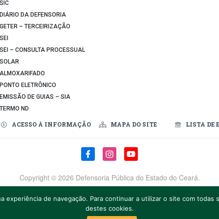
SIC
DIÁRIO DA DEFENSORIA
GETER – TERCEIRIZAÇÃO
SEI
SEI – CONSULTA PROCESSUAL
SOLAR
ALMOXARIFADO
PONTO ELETRÔNICO
EMISSÃO DE GUIAS – SIA
TERMO ND
ACESSO À INFORMAÇÃO
MAPA DO SITE
LISTA DE 
Copyright ©
2026 Defensoria Pública do Estado do Ceará.
v. Pinto Bandeira, nº 1.111, Bairro Luciano Cavalcante, Fortaleza – CE
a experiência de navegação. Para continuar a utilizar o site com toda
Telefones: (85) 3194-5000
destes cookies.