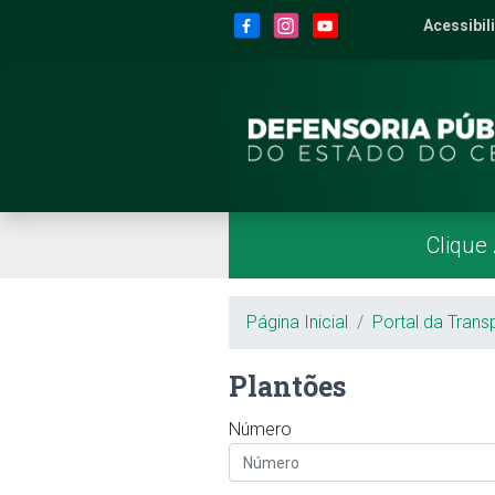
Site da Defensoria
conteúdo
Menu
Rodapé
Menu Superior
Redes Sociais
Acessibil
2
Men
Página Inicial
Menu Principal
Clique
Breadcrumb
Página Inicial
Portal da Trans
Plantões
Número