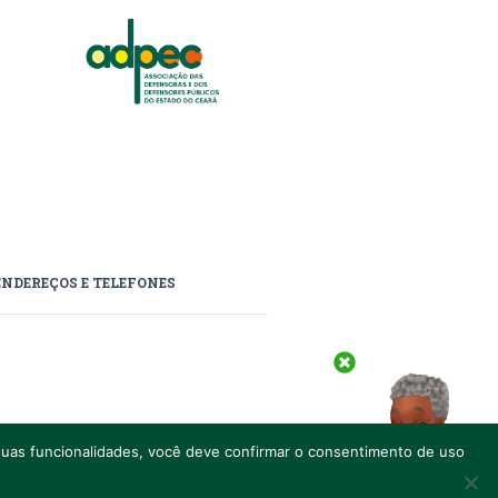
ENDEREÇOS E TELEFONES
, CEP 60.811-170.
s suas funcionalidades, você deve confirmar o consentimento de uso