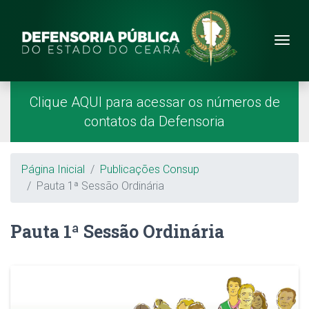
Site da Defensoria
conteúdo
Menu
Página Inicial
Menu Principal
Clique AQUI para acessar os números de
contatos da Defensoria
Breadcrumb
Página Inicial
Publicações Consup
Pauta 1ª Sessão Ordinária
Pauta 1ª Sessão Ordinária