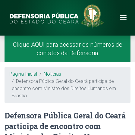
Site da Defensoria
conteúdo
Menu
Página Inicial
Menu Principal
Clique AQUI para acessar os números de
contatos da Defensoria
Breadcrumb
Página Inicial
Notícias
Defensora Pública Geral do Ceará participa de
encontro com Ministro dos Direitos Humanos em
Brasília
Defensora Pública Geral do Ceará
participa de encontro com