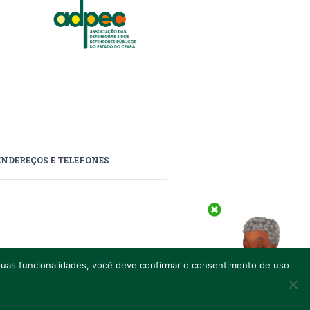
ENDEREÇOS E TELEFONES
, CEP 60.811-170.
s suas funcionalidades, você deve confirmar o consentimento de uso
Posso ajudar?