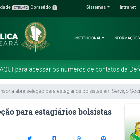
 Pública do Estado 
idade
Conteúdo
Sistemas
Intranet
3
u de Acessibilidade
CTRL+F2
1
INSTITUCIONAL
INFORMAÇÕES
 AQUI para acessar os números de contatos da Def
nsoria abre seleção para estagiários bolsistas em Serviço Soci
ção para estagiários bolsistas