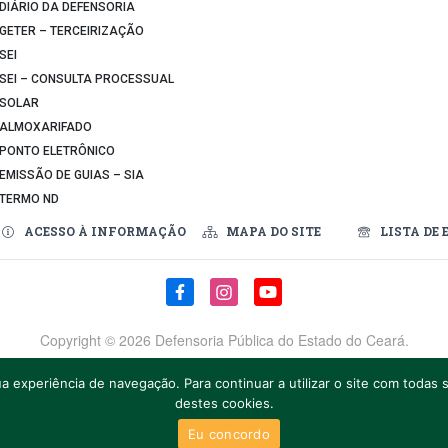
DIÁRIO DA DEFENSORIA
GETER – TERCEIRIZAÇÃO
SEI
SEI – CONSULTA PROCESSUAL
SOLAR
ALMOXARIFADO
PONTO ELETRÔNICO
EMISSÃO DE GUIAS – SIA
TERMO ND
ACESSO À INFORMAÇÃO
MAPA DO SITE
LISTA DE 
Copyright ©
2026 Defensoria Pública do Estado do Ceará.
v. Pinto Bandeira, nº 1.111, Bairro Luciano Cavalcante, Fortaleza – CE
a experiência de navegação. Para continuar a utilizar o site com toda
Telefones: (85) 3194-5000
destes cookies.
Eu concordo