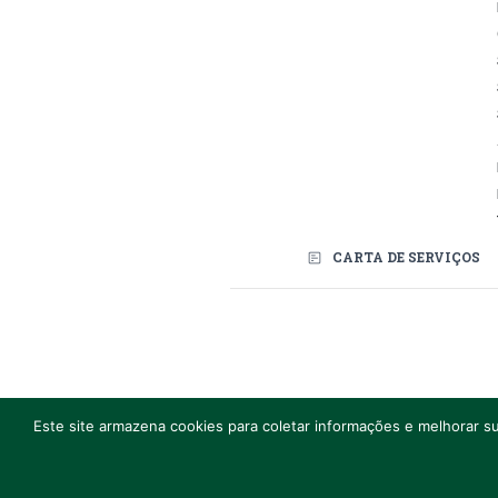
CARTA DE SERVIÇOS
Redes Sociais
Edifício Sede: A
Este site armazena cookies para coletar informações e melhorar su
CTRL+F2