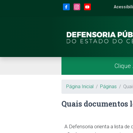
Site da Defensoria
conteúdo
Menu
Rodapé
Menu Superior
Redes Sociais
Acessibil
2
Men
Página Inicial
Menu Principal
Clique
Breadcrumb
Página Inicial
Páginas
Quai
Quais documentos l
A Defensoria orienta a lista de