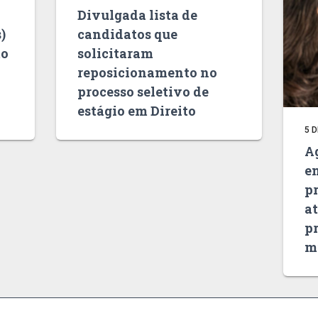
Divulgada lista de
)
candidatos que
to
solicitaram
reposicionamento no
processo seletivo de
estágio em Direito
5 
Ag
e
p
a
pr
m