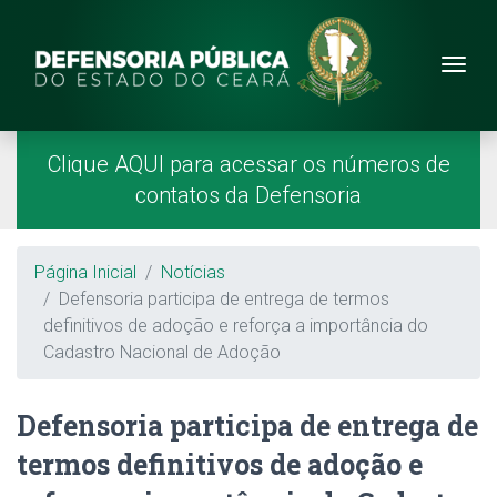
Site da Defensoria
conteúdo
Menu
Página Inicial
Menu Principal
Clique AQUI para acessar os números de
contatos da Defensoria
Breadcrumb
Página Inicial
Notícias
Defensoria participa de entrega de termos
definitivos de adoção e reforça a importância do
Cadastro Nacional de Adoção
Defensoria participa de entrega de
termos definitivos de adoção e