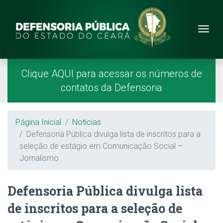
Site da Defensoria
conteúdo
Menu
Página Inicial
Menu Principal
Clique AQUI para acessar os números de
contatos da Defensoria
Breadcrumb
Página Inicial
Notícias
Defensoria Pública divulga lista de inscritos para a
seleção de estágio em Comunicação Social –
Jornalismo
Defensoria Pública divulga lista
de inscritos para a seleção de